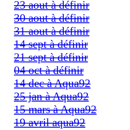
23 aout à définir
30 aout à définir
31 aout à définir
14 sept à définir
21 sept à définir
04 oct à définir
14 dec à Aqua92
25 jan à Aqua92
15 mars à Aqua92
19 avril aqua92