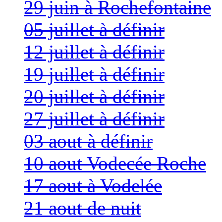
29 juin à Rochefontaine
05 juillet à définir
12 juillet à définir
19 juillet à définir
20 juillet à définir
27 juillet à définir
03 aout à définir
10 aout Vodecée Roche
17 aout à Vodelée
21 aout de nuit