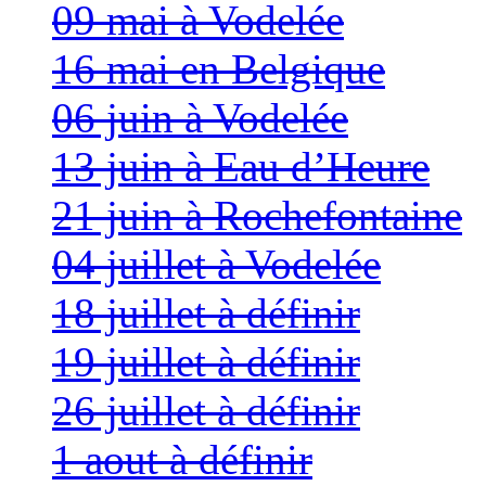
09 mai à Vodelée
16 mai en Belgique
06 juin à Vodelée
13 juin à Eau d’Heure
21 juin à Rochefontaine
04 juillet à Vodelée
18 juillet à définir
19 juillet à définir
26 juillet à définir
1 aout à définir