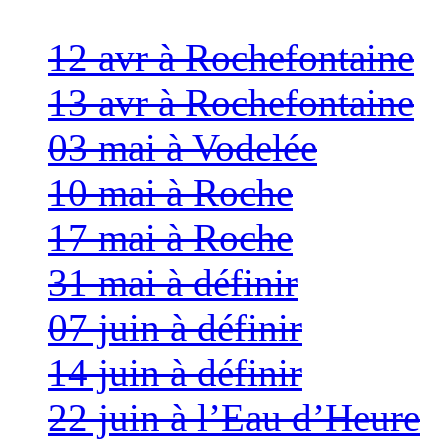
12 avr à Rochefontaine
13 avr à Rochefontaine
03 mai à Vodelée
10 mai à Roche
17 mai à Roche
31 mai à définir
07 juin à définir
14 juin à définir
22 juin à l’Eau d’Heure