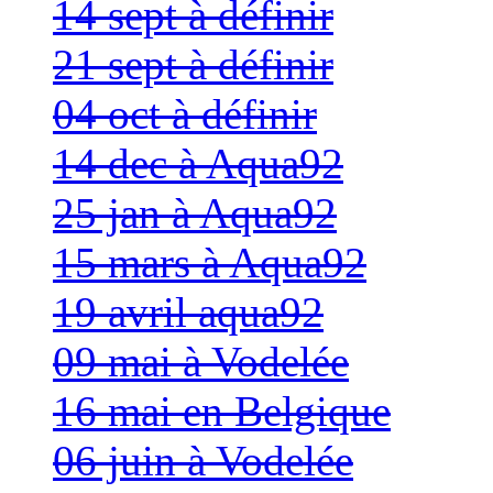
14 sept à définir
21 sept à définir
04 oct à définir
14 dec à Aqua92
25 jan à Aqua92
15 mars à Aqua92
19 avril aqua92
09 mai à Vodelée
16 mai en Belgique
06 juin à Vodelée