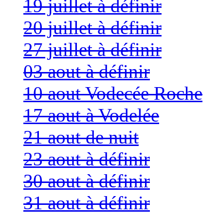
19 juillet à définir
20 juillet à définir
27 juillet à définir
03 aout à définir
10 aout Vodecée Roche
17 aout à Vodelée
21 aout de nuit
23 aout à définir
30 aout à définir
31 aout à définir