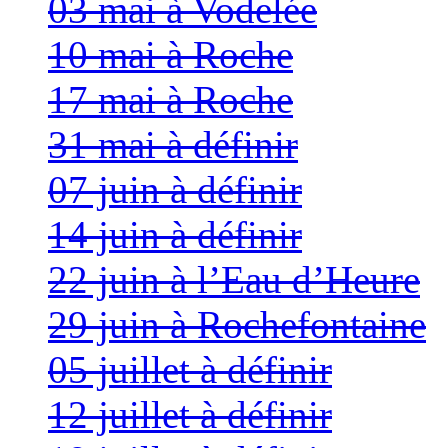
03 mai à Vodelée
10 mai à Roche
17 mai à Roche
31 mai à définir
07 juin à définir
14 juin à définir
22 juin à l’Eau d’Heure
29 juin à Rochefontaine
05 juillet à définir
12 juillet à définir