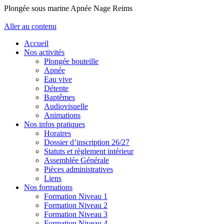
Plongée sous marine Apnée Nage Reims
Aller au contenu
Accueil
Nos activités
Plongée bouteille
Apnée
Eau vive
Détente
Baptêmes
Audiovisuelle
Animations
Nos infos pratiques
Horaires
Dossier d’inscription 26/27
Statuts et règlement intérieur
Assemblée Générale
Pièces administratives
Liens
Nos formations
Formation Niveau 1
Formation Niveau 2
Formation Niveau 3
Formation Niveau 4