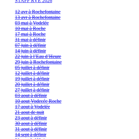
STAFF RVE 2026
12 avr à Rochefontaine
13 avr à Rochefontaine
03 mai à Vodelée
10 mai à Roche
17 mai à Roche
31 mai à définir
07 juin à définir
14 juin à définir
22 juin à l’Eau d’Heure
29 juin à Rochefontaine
05 juillet à définir
12 juillet à définir
19 juillet à définir
20 juillet à définir
27 juillet à définir
03 aout à définir
10 aout Vodecée Roche
17 aout à Vodelée
21 aout de nuit
23 aout à définir
30 aout à définir
31 aout à définir
14 sept à définir