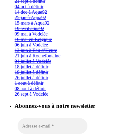
21 sept à définir
04 oct à définir
14 dec à Aqua92
25 jan à Aqua92
15 mars à Aqua92
19 avril aqua92
09 mai à Vodelée
16 mai en Belgique
06 juin à Vodelée
13 juin à Eau d’Heure
21 juin à Rochefontaine
04 juillet à Vodelée
18 juillet à définir
19 juillet à définir
26 juillet à définir
1 aout à définir
08 aout à définir
26 sept à Vodelée
Abonnez-vous à notre newsletter