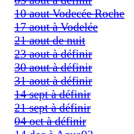
10 aout Vodecée Roche
17 aout à Vodelée
21 aout de nuit
23 aout à définir
30 aout à définir
31 aout à définir
14 sept à définir
21 sept à définir
04 oct à définir