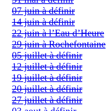
07 juin à définir
14 juin à définir
22 juin à l’Eau d’Heure
29 juin à Rochefontaine
05 juillet à définir
12 juillet à définir
19 juillet à définir
20 juillet à définir
27 juillet à définir
03 aout à définir