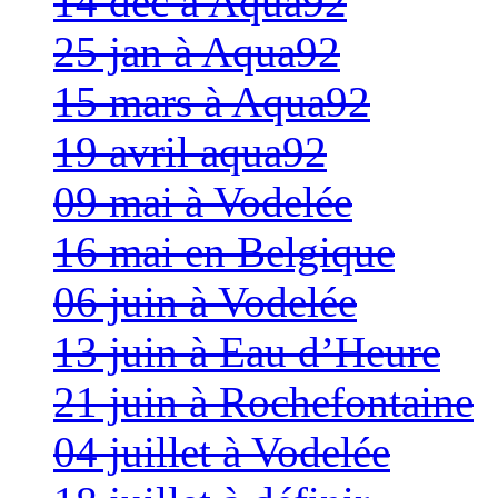
14 dec à Aqua92
25 jan à Aqua92
15 mars à Aqua92
19 avril aqua92
09 mai à Vodelée
16 mai en Belgique
06 juin à Vodelée
13 juin à Eau d’Heure
21 juin à Rochefontaine
04 juillet à Vodelée