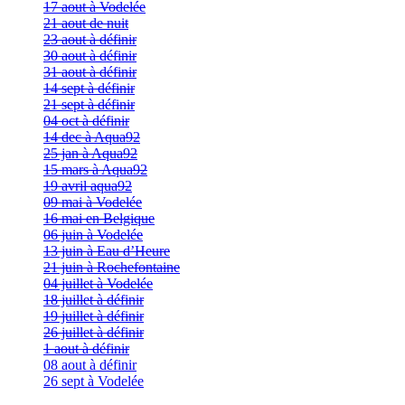
17 aout à Vodelée
21 aout de nuit
23 aout à définir
30 aout à définir
31 aout à définir
14 sept à définir
21 sept à définir
04 oct à définir
14 dec à Aqua92
25 jan à Aqua92
15 mars à Aqua92
19 avril aqua92
09 mai à Vodelée
16 mai en Belgique
06 juin à Vodelée
13 juin à Eau d’Heure
21 juin à Rochefontaine
04 juillet à Vodelée
18 juillet à définir
19 juillet à définir
26 juillet à définir
1 aout à définir
08 aout à définir
26 sept à Vodelée