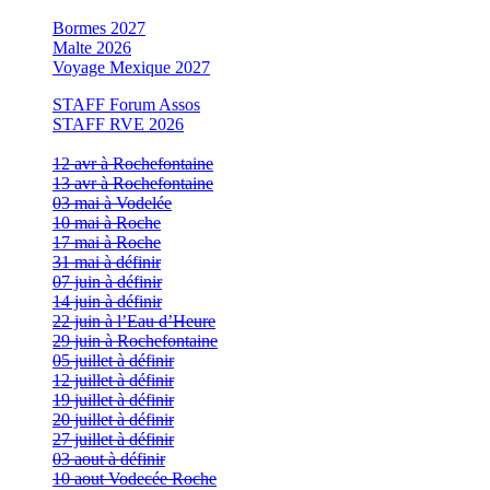
Bormes 2027
Malte 2026
Voyage Mexique 2027
STAFF Forum Assos
STAFF RVE 2026
12 avr à Rochefontaine
13 avr à Rochefontaine
03 mai à Vodelée
10 mai à Roche
17 mai à Roche
31 mai à définir
07 juin à définir
14 juin à définir
22 juin à l’Eau d’Heure
29 juin à Rochefontaine
05 juillet à définir
12 juillet à définir
19 juillet à définir
20 juillet à définir
27 juillet à définir
03 aout à définir
10 aout Vodecée Roche