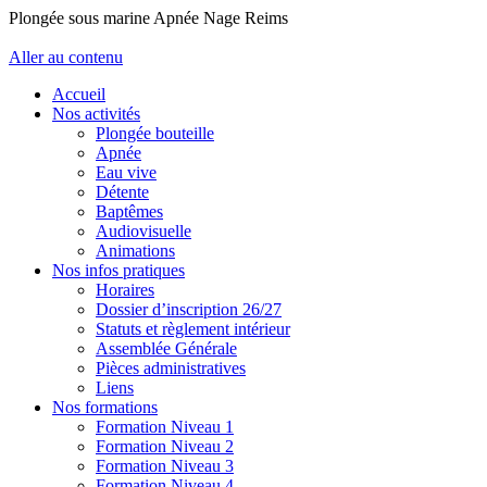
Plongée sous marine Apnée Nage Reims
Aller au contenu
Accueil
Nos activités
Plongée bouteille
Apnée
Eau vive
Détente
Baptêmes
Audiovisuelle
Animations
Nos infos pratiques
Horaires
Dossier d’inscription 26/27
Statuts et règlement intérieur
Assemblée Générale
Pièces administratives
Liens
Nos formations
Formation Niveau 1
Formation Niveau 2
Formation Niveau 3
Formation Niveau 4