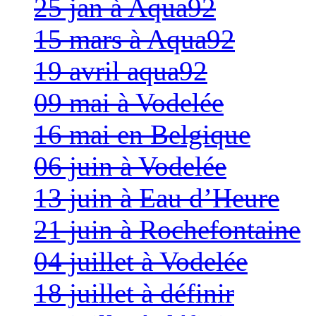
25 jan à Aqua92
15 mars à Aqua92
19 avril aqua92
09 mai à Vodelée
16 mai en Belgique
06 juin à Vodelée
13 juin à Eau d’Heure
21 juin à Rochefontaine
04 juillet à Vodelée
18 juillet à définir