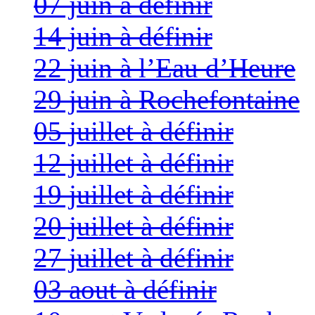
07 juin à définir
14 juin à définir
22 juin à l’Eau d’Heure
29 juin à Rochefontaine
05 juillet à définir
12 juillet à définir
19 juillet à définir
20 juillet à définir
27 juillet à définir
03 aout à définir