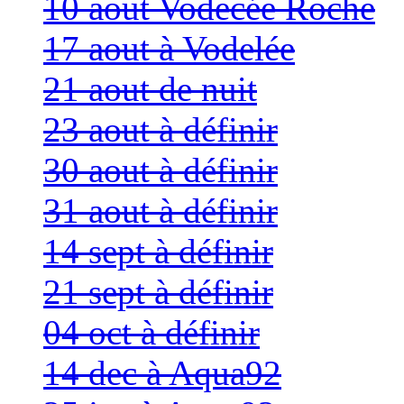
10 aout Vodecée Roche
17 aout à Vodelée
21 aout de nuit
23 aout à définir
30 aout à définir
31 aout à définir
14 sept à définir
21 sept à définir
04 oct à définir
14 dec à Aqua92