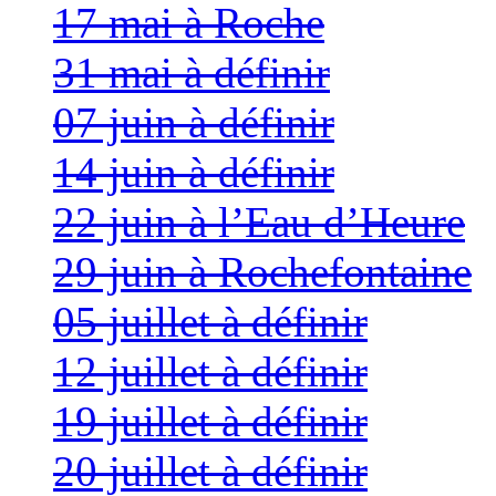
17 mai à Roche
31 mai à définir
07 juin à définir
14 juin à définir
22 juin à l’Eau d’Heure
29 juin à Rochefontaine
05 juillet à définir
12 juillet à définir
19 juillet à définir
20 juillet à définir