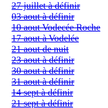
27 juillet à définir
03 aout à définir
10 aout Vodecée Roche
17 aout à Vodelée
21 aout de nuit
23 aout à définir
30 aout à définir
31 aout à définir
14 sept à définir
21 sept à définir