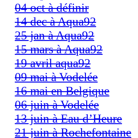
04 oct à définir
14 dec à Aqua92
25 jan à Aqua92
15 mars à Aqua92
19 avril aqua92
09 mai à Vodelée
16 mai en Belgique
06 juin à Vodelée
13 juin à Eau d’Heure
21 juin à Rochefontaine