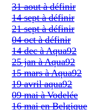
31 aout à définir
14 sept à définir
21 sept à définir
04 oct à définir
14 dec à Aqua92
25 jan à Aqua92
15 mars à Aqua92
19 avril aqua92
09 mai à Vodelée
16 mai en Belgique