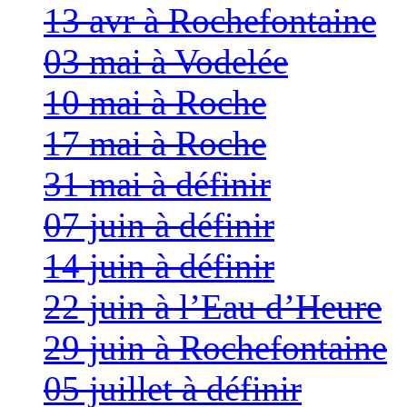
13 avr à Rochefontaine
03 mai à Vodelée
10 mai à Roche
17 mai à Roche
31 mai à définir
07 juin à définir
14 juin à définir
22 juin à l’Eau d’Heure
29 juin à Rochefontaine
05 juillet à définir