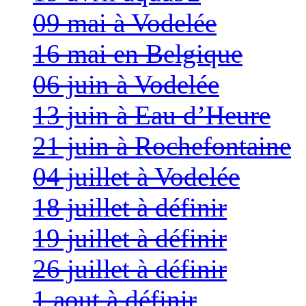
09 mai à Vodelée
16 mai en Belgique
06 juin à Vodelée
13 juin à Eau d’Heure
21 juin à Rochefontaine
04 juillet à Vodelée
18 juillet à définir
19 juillet à définir
26 juillet à définir
1 aout à définir