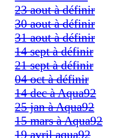
23 aout à définir
30 aout à définir
31 aout à définir
14 sept à définir
21 sept à définir
04 oct à définir
14 dec à Aqua92
25 jan à Aqua92
15 mars à Aqua92
19 avril aqua92