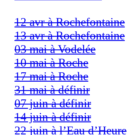
12 avr à Rochefontaine
13 avr à Rochefontaine
03 mai à Vodelée
10 mai à Roche
17 mai à Roche
31 mai à définir
07 juin à définir
14 juin à définir
22 juin à l’Eau d’Heure