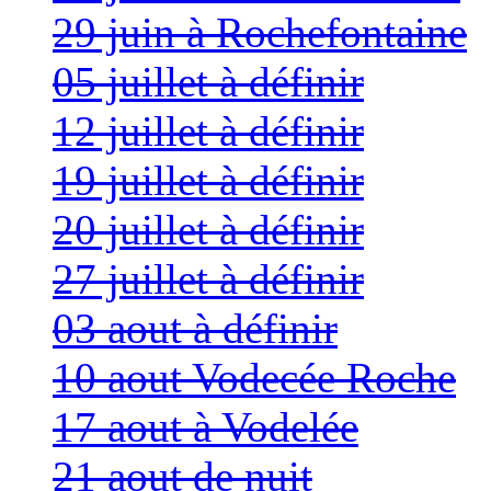
29 juin à Rochefontaine
05 juillet à définir
12 juillet à définir
19 juillet à définir
20 juillet à définir
27 juillet à définir
03 aout à définir
10 aout Vodecée Roche
17 aout à Vodelée
21 aout de nuit