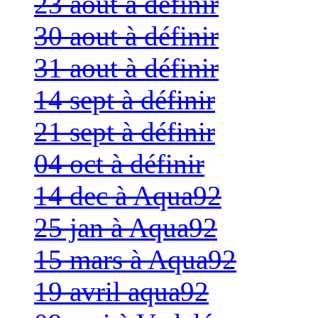
23 aout à définir
30 aout à définir
31 aout à définir
14 sept à définir
21 sept à définir
04 oct à définir
14 dec à Aqua92
25 jan à Aqua92
15 mars à Aqua92
19 avril aqua92