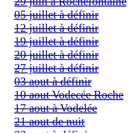
29 juin à Rochefontaine
05 juillet à définir
12 juillet à définir
19 juillet à définir
20 juillet à définir
27 juillet à définir
03 aout à définir
10 aout Vodecée Roche
17 aout à Vodelée
21 aout de nuit