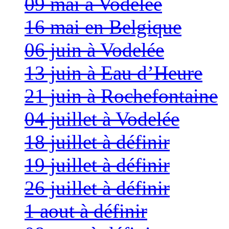
09 mai à Vodelée
16 mai en Belgique
06 juin à Vodelée
13 juin à Eau d’Heure
21 juin à Rochefontaine
04 juillet à Vodelée
18 juillet à définir
19 juillet à définir
26 juillet à définir
1 aout à définir