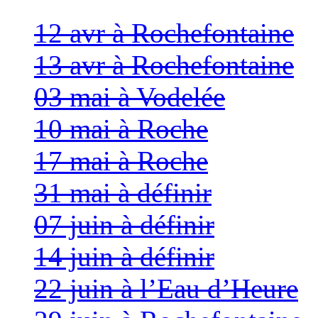
12 avr à Rochefontaine
13 avr à Rochefontaine
03 mai à Vodelée
10 mai à Roche
17 mai à Roche
31 mai à définir
07 juin à définir
14 juin à définir
22 juin à l’Eau d’Heure