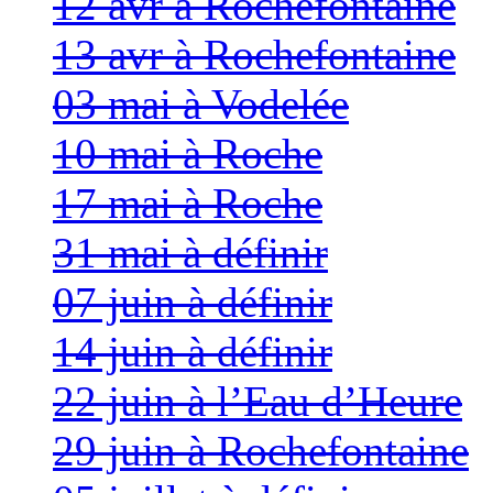
12 avr à Rochefontaine
13 avr à Rochefontaine
03 mai à Vodelée
10 mai à Roche
17 mai à Roche
31 mai à définir
07 juin à définir
14 juin à définir
22 juin à l’Eau d’Heure
29 juin à Rochefontaine