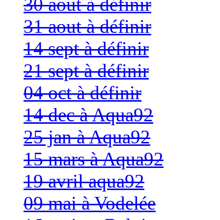
30 aout à définir
31 aout à définir
14 sept à définir
21 sept à définir
04 oct à définir
14 dec à Aqua92
25 jan à Aqua92
15 mars à Aqua92
19 avril aqua92
09 mai à Vodelée