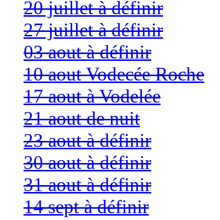
20 juillet à définir
27 juillet à définir
03 aout à définir
10 aout Vodecée Roche
17 aout à Vodelée
21 aout de nuit
23 aout à définir
30 aout à définir
31 aout à définir
14 sept à définir