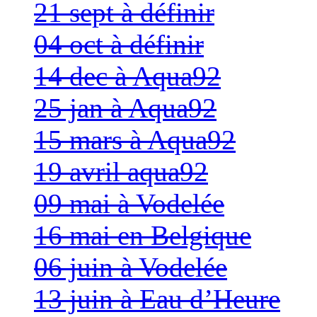
21 sept à définir
04 oct à définir
14 dec à Aqua92
25 jan à Aqua92
15 mars à Aqua92
19 avril aqua92
09 mai à Vodelée
16 mai en Belgique
06 juin à Vodelée
13 juin à Eau d’Heure