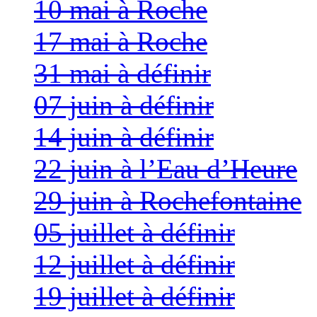
10 mai à Roche
17 mai à Roche
31 mai à définir
07 juin à définir
14 juin à définir
22 juin à l’Eau d’Heure
29 juin à Rochefontaine
05 juillet à définir
12 juillet à définir
19 juillet à définir