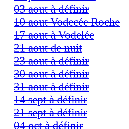
03 aout à définir
10 aout Vodecée Roche
17 aout à Vodelée
21 aout de nuit
23 aout à définir
30 aout à définir
31 aout à définir
14 sept à définir
21 sept à définir
04 oct à définir