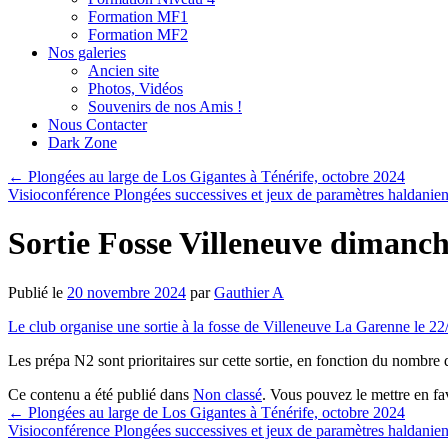
Formation MF1
Formation MF2
Nos galeries
Ancien site
Photos, Vidéos
Souvenirs de nos Amis !
Nous Contacter
Dark Zone
←
Plongées au large de Los Gigantes à Ténérife, octobre 2024
Visioconférence Plongées successives et jeux de paramètres haldanie
Sortie Fosse Villeneuve dimanc
Publié le
20 novembre 2024
par
Gauthier A
Le club organise une sortie à la fosse de Villeneuve La Garenne le 2
Les prépa N2 sont prioritaires sur cette sortie, en fonction du nombre
Ce contenu a été publié dans
Non classé
. Vous pouvez le mettre en f
←
Plongées au large de Los Gigantes à Ténérife, octobre 2024
Visioconférence Plongées successives et jeux de paramètres haldanie