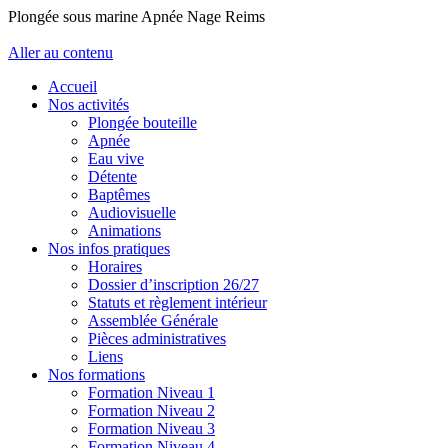
Plongée sous marine Apnée Nage Reims
Aller au contenu
Accueil
Nos activités
Plongée bouteille
Apnée
Eau vive
Détente
Baptêmes
Audiovisuelle
Animations
Nos infos pratiques
Horaires
Dossier d’inscription 26/27
Statuts et règlement intérieur
Assemblée Générale
Pièces administratives
Liens
Nos formations
Formation Niveau 1
Formation Niveau 2
Formation Niveau 3
Formation Niveau 4