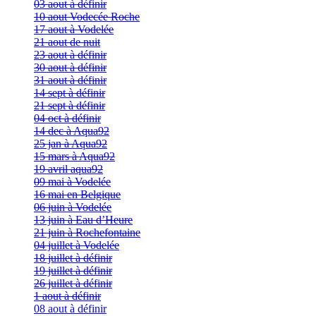
03 aout à définir
10 aout Vodecée Roche
17 aout à Vodelée
21 aout de nuit
23 aout à définir
30 aout à définir
31 aout à définir
14 sept à définir
21 sept à définir
04 oct à définir
14 dec à Aqua92
25 jan à Aqua92
15 mars à Aqua92
19 avril aqua92
09 mai à Vodelée
16 mai en Belgique
06 juin à Vodelée
13 juin à Eau d’Heure
21 juin à Rochefontaine
04 juillet à Vodelée
18 juillet à définir
19 juillet à définir
26 juillet à définir
1 aout à définir
08 aout à définir