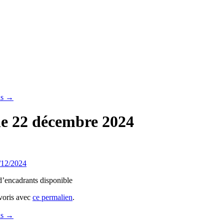
ns
→
he 22 décembre 2024
2/12/2024
 d’encadrants disponible
avoris avec
ce permalien
.
ns
→