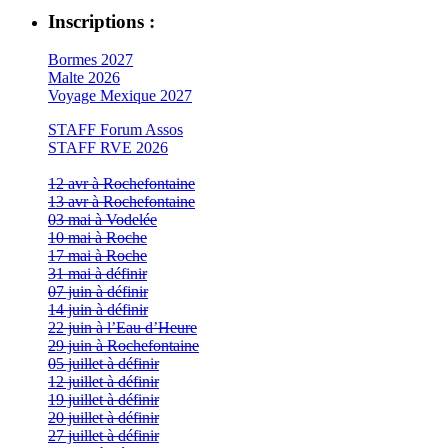
Inscriptions :
Bormes 2027
Malte 2026
Voyage Mexique 2027
STAFF Forum Assos
STAFF RVE 2026
12 avr à Rochefontaine
13 avr à Rochefontaine
03 mai à Vodelée
10 mai à Roche
17 mai à Roche
31 mai à définir
07 juin à définir
14 juin à définir
22 juin à l’Eau d’Heure
29 juin à Rochefontaine
05 juillet à définir
12 juillet à définir
19 juillet à définir
20 juillet à définir
27 juillet à définir