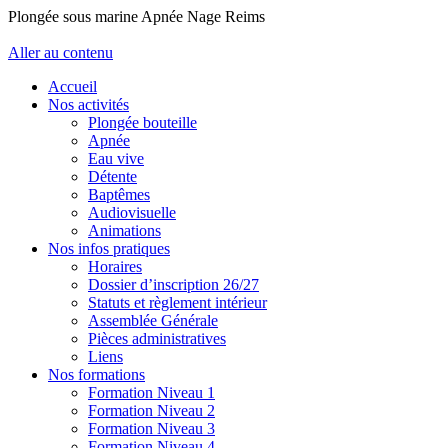
Plongée sous marine Apnée Nage Reims
Aller au contenu
Accueil
Nos activités
Plongée bouteille
Apnée
Eau vive
Détente
Baptêmes
Audiovisuelle
Animations
Nos infos pratiques
Horaires
Dossier d’inscription 26/27
Statuts et règlement intérieur
Assemblée Générale
Pièces administratives
Liens
Nos formations
Formation Niveau 1
Formation Niveau 2
Formation Niveau 3
Formation Niveau 4