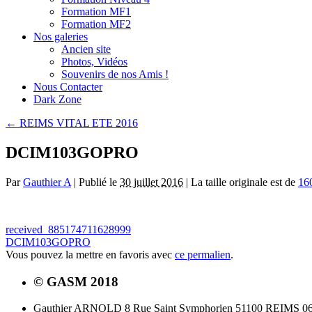
Formation MF1
Formation MF2
Nos galeries
Ancien site
Photos, Vidéos
Souvenirs de nos Amis !
Nous Contacter
Dark Zone
←
REIMS VITAL ETE 2016
DCIM103GOPRO
Par
Gauthier A
|
Publié le
30 juillet 2016
|
La taille originale est de
16
received_885174711628999
DCIM103GOPRO
Vous pouvez la mettre en favoris avec
ce permalien
.
© GASM 2018
Gauthier ARNOLD 8 Rue Saint Symphorien 51100 REIMS 06.