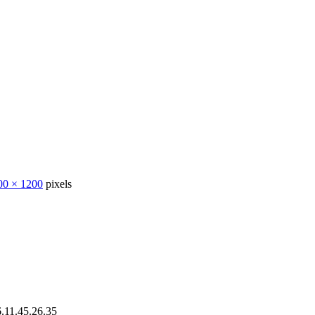
00 × 1200
pixels
11.45.26.35