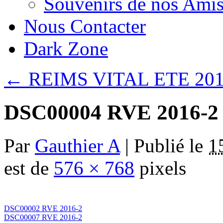
Souvenirs de nos Amis
Nous Contacter
Dark Zone
←
REIMS VITAL ETE 20
DSC00004 RVE 2016-2
Par
Gauthier A
|
Publié le
1
est de
576 × 768
pixels
DSC00002 RVE 2016-2
DSC00007 RVE 2016-2