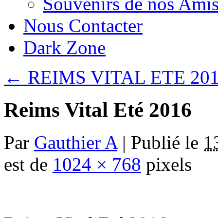
Souvenirs de nos Amis
Nous Contacter
Dark Zone
←
REIMS VITAL ETE 20
Reims Vital Eté 2016
Par
Gauthier A
|
Publié le
1
est de
1024 × 768
pixels