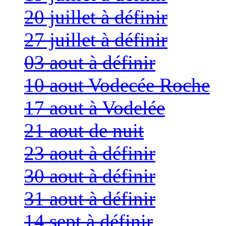
20 juillet à définir
27 juillet à définir
03 aout à définir
10 aout Vodecée Roche
17 aout à Vodelée
21 aout de nuit
23 aout à définir
30 aout à définir
31 aout à définir
14 sept à définir