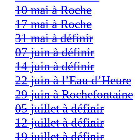
10 mai à Roche
17 mai à Roche
31 mai à définir
07 juin à définir
14 juin à définir
22 juin à l’Eau d’Heure
29 juin à Rochefontaine
05 juillet à définir
12 juillet à définir
19 juillet à définir