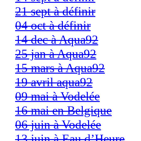
21 sept à définir
04 oct à définir
14 dec à Aqua92
25 jan à Aqua92
15 mars à Aqua92
19 avril aqua92
09 mai à Vodelée
16 mai en Belgique
06 juin à Vodelée
13 juin à Eau d’Heure