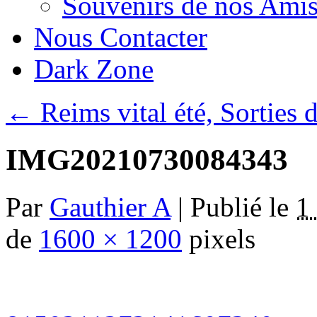
Souvenirs de nos Amis
Nous Contacter
Dark Zone
←
Reims vital été, Sortie
IMG20210730084343
Par
Gauthier A
|
Publié le
1
de
1600 × 1200
pixels