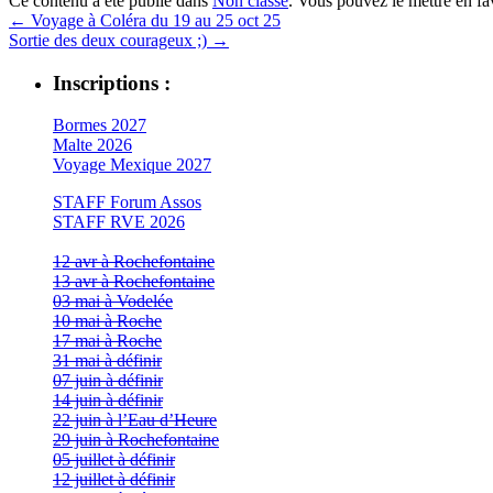
Ce contenu a été publié dans
Non classé
. Vous pouvez le mettre en f
←
Voyage à Coléra du 19 au 25 oct 25
Sortie des deux courageux ;)
→
Inscriptions :
Bormes 2027
Malte 2026
Voyage Mexique 2027
STAFF Forum Assos
STAFF RVE 2026
12 avr à Rochefontaine
13 avr à Rochefontaine
03 mai à Vodelée
10 mai à Roche
17 mai à Roche
31 mai à définir
07 juin à définir
14 juin à définir
22 juin à l’Eau d’Heure
29 juin à Rochefontaine
05 juillet à définir
12 juillet à définir