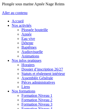
Plongée sous marine Apnée Nage Reims
Aller au contenu
Accueil
Nos activités
Plongée bouteille
Apnée
Eau vive
Détente
Baptêmes
Audiovisuelle
Animations
Nos infos pratiques
Horaires
Dossier d’inscription 26/27
Statuts et règlement intérieur
Assemblée Générale
Pièces administratives
Liens
Nos formations
Formation Niveau 1
Formation Niveau 2
Formation Niveau 3
Formation Niveau 4