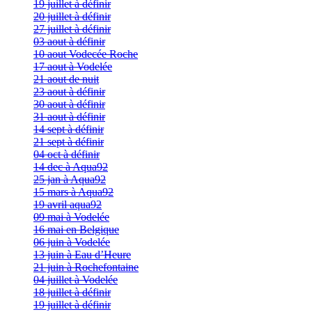
19 juillet à définir
20 juillet à définir
27 juillet à définir
03 aout à définir
10 aout Vodecée Roche
17 aout à Vodelée
21 aout de nuit
23 aout à définir
30 aout à définir
31 aout à définir
14 sept à définir
21 sept à définir
04 oct à définir
14 dec à Aqua92
25 jan à Aqua92
15 mars à Aqua92
19 avril aqua92
09 mai à Vodelée
16 mai en Belgique
06 juin à Vodelée
13 juin à Eau d’Heure
21 juin à Rochefontaine
04 juillet à Vodelée
18 juillet à définir
19 juillet à définir