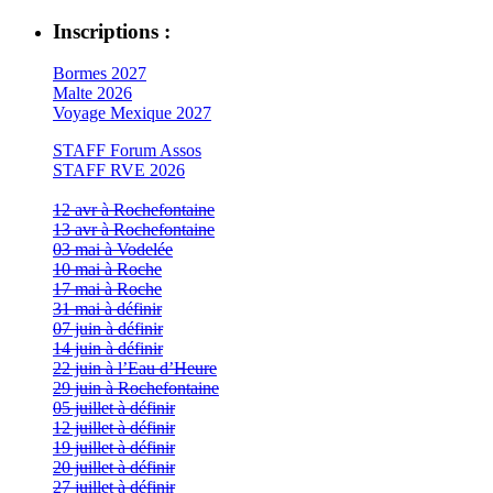
Inscriptions :
Bormes 2027
Malte 2026
Voyage Mexique 2027
STAFF Forum Assos
STAFF RVE 2026
12 avr à Rochefontaine
13 avr à Rochefontaine
03 mai à Vodelée
10 mai à Roche
17 mai à Roche
31 mai à définir
07 juin à définir
14 juin à définir
22 juin à l’Eau d’Heure
29 juin à Rochefontaine
05 juillet à définir
12 juillet à définir
19 juillet à définir
20 juillet à définir
27 juillet à définir