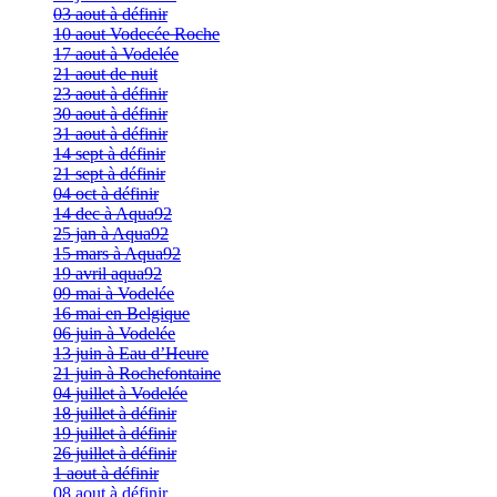
03 aout à définir
10 aout Vodecée Roche
17 aout à Vodelée
21 aout de nuit
23 aout à définir
30 aout à définir
31 aout à définir
14 sept à définir
21 sept à définir
04 oct à définir
14 dec à Aqua92
25 jan à Aqua92
15 mars à Aqua92
19 avril aqua92
09 mai à Vodelée
16 mai en Belgique
06 juin à Vodelée
13 juin à Eau d’Heure
21 juin à Rochefontaine
04 juillet à Vodelée
18 juillet à définir
19 juillet à définir
26 juillet à définir
1 aout à définir
08 aout à définir