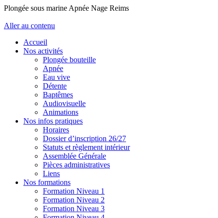
Plongée sous marine Apnée Nage Reims
Aller au contenu
Accueil
Nos activités
Plongée bouteille
Apnée
Eau vive
Détente
Baptêmes
Audiovisuelle
Animations
Nos infos pratiques
Horaires
Dossier d’inscription 26/27
Statuts et règlement intérieur
Assemblée Générale
Pièces administratives
Liens
Nos formations
Formation Niveau 1
Formation Niveau 2
Formation Niveau 3
Formation Niveau 4