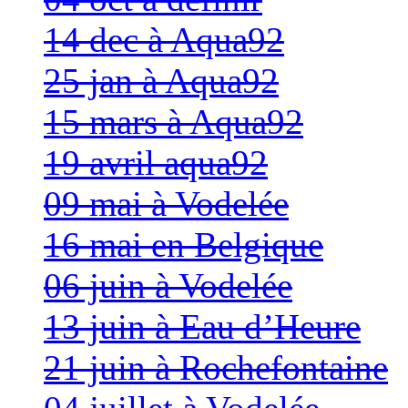
14 dec à Aqua92
25 jan à Aqua92
15 mars à Aqua92
19 avril aqua92
09 mai à Vodelée
16 mai en Belgique
06 juin à Vodelée
13 juin à Eau d’Heure
21 juin à Rochefontaine