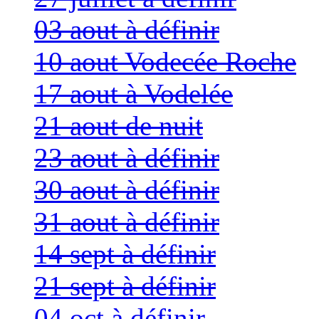
03 aout à définir
10 aout Vodecée Roche
17 aout à Vodelée
21 aout de nuit
23 aout à définir
30 aout à définir
31 aout à définir
14 sept à définir
21 sept à définir
04 oct à définir