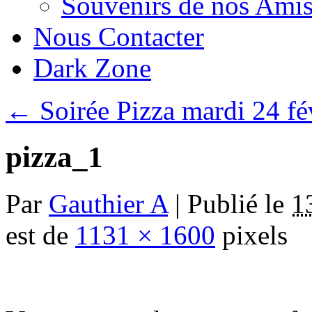
Souvenirs de nos Amis
Nous Contacter
Dark Zone
←
Soirée Pizza mardi 24 fé
pizza_1
Par
Gauthier A
|
Publié le
1
est de
1131 × 1600
pixels