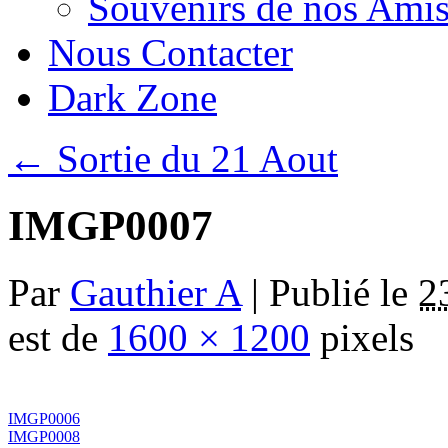
Souvenirs de nos Amis
Nous Contacter
Dark Zone
←
Sortie du 21 Aout
IMGP0007
Par
Gauthier A
|
Publié le
2
est de
1600 × 1200
pixels
IMGP0006
IMGP0008