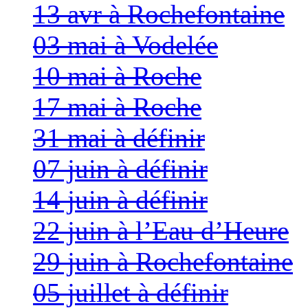
13 avr à Rochefontaine
03 mai à Vodelée
10 mai à Roche
17 mai à Roche
31 mai à définir
07 juin à définir
14 juin à définir
22 juin à l’Eau d’Heure
29 juin à Rochefontaine
05 juillet à définir