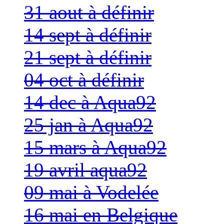
31 aout à définir
14 sept à définir
21 sept à définir
04 oct à définir
14 dec à Aqua92
25 jan à Aqua92
15 mars à Aqua92
19 avril aqua92
09 mai à Vodelée
16 mai en Belgique