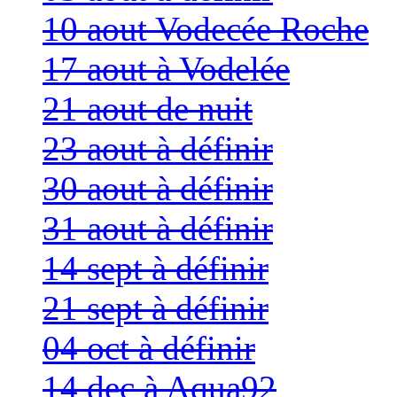
10 aout Vodecée Roche
17 aout à Vodelée
21 aout de nuit
23 aout à définir
30 aout à définir
31 aout à définir
14 sept à définir
21 sept à définir
04 oct à définir
14 dec à Aqua92