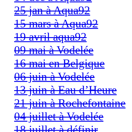
25 jan à Aqua92
15 mars à Aqua92
19 avril aqua92
09 mai à Vodelée
16 mai en Belgique
06 juin à Vodelée
13 juin à Eau d’Heure
21 juin à Rochefontaine
04 juillet à Vodelée
18 juillet à définir