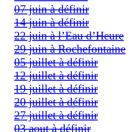
07 juin à définir
14 juin à définir
22 juin à l’Eau d’Heure
29 juin à Rochefontaine
05 juillet à définir
12 juillet à définir
19 juillet à définir
20 juillet à définir
27 juillet à définir
03 aout à définir