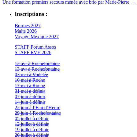
Une formation premiers secours menée avec brio par Marie-Pierre
→
Inscriptions :
Bormes 2027
Malte 2026
Voyage Mexique 2027
STAFF Forum Assos
STAFF RVE 2026
12 avr à Rochefontaine
13 avr à Rochefontaine
03 mai à Vodelée
10 mai à Roche
17 mai à Roche
31 mai à définir
07 juin à définir
14 juin à définir
22 juin à l’Eau d’Heure
29 juin à Rochefontaine
05 juillet à définir
12 juillet à définir
19 juillet à définir
20 juillet à définir