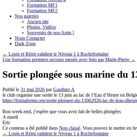
Formation MF1
Formation MF2
Nos galeries
Ancien site
Photos, Vidéos
Souvenirs de nos Amis !
Nous Contacter
Dark Zone
←
Louis et Rémi valident le Niveau 1 à Rochefontaine
Une formation premiers secours menée avec brio par Marie-Pierre
→
Sortie plongée sous marine du 1
Publié le
31 mai 2026
par
Gauthier A
le club organise une sortie le 13 juin au lac de l’Eau d’Heure en Bel
https://framaforms.org/sortie-
plongee-du-13062026-lac-de-
leau-dheu
Bon week-end, j’espère que vous avez fait de belles plongées
A mardi
Eric
Ce contenu a été publié dans
Non classé
. Vous pouvez le mettre en f
←
Louis et Rémi valident le Niveau 1 à Rochefontaine