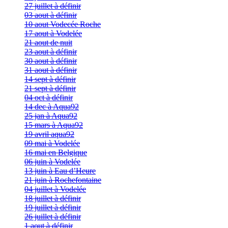
27 juillet à définir
03 aout à définir
10 aout Vodecée Roche
17 aout à Vodelée
21 aout de nuit
23 aout à définir
30 aout à définir
31 aout à définir
14 sept à définir
21 sept à définir
04 oct à définir
14 dec à Aqua92
25 jan à Aqua92
15 mars à Aqua92
19 avril aqua92
09 mai à Vodelée
16 mai en Belgique
06 juin à Vodelée
13 juin à Eau d’Heure
21 juin à Rochefontaine
04 juillet à Vodelée
18 juillet à définir
19 juillet à définir
26 juillet à définir
1 aout à définir