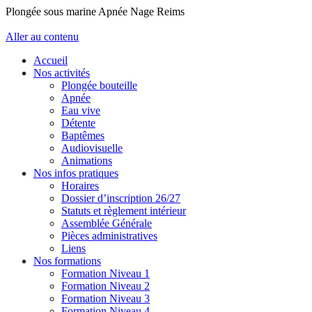
Plongée sous marine Apnée Nage Reims
Aller au contenu
Accueil
Nos activités
Plongée bouteille
Apnée
Eau vive
Détente
Baptêmes
Audiovisuelle
Animations
Nos infos pratiques
Horaires
Dossier d’inscription 26/27
Statuts et règlement intérieur
Assemblée Générale
Pièces administratives
Liens
Nos formations
Formation Niveau 1
Formation Niveau 2
Formation Niveau 3
Formation Niveau 4