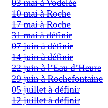
03 mai à Vodelée
10 mai à Roche
17 mai à Roche
31 mai à définir
07 juin à définir
14 juin à définir
22 juin à l’Eau d’Heure
29 juin à Rochefontaine
05 juillet à définir
12 juillet à définir