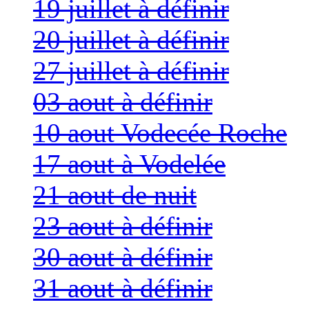
19 juillet à définir
20 juillet à définir
27 juillet à définir
03 aout à définir
10 aout Vodecée Roche
17 aout à Vodelée
21 aout de nuit
23 aout à définir
30 aout à définir
31 aout à définir