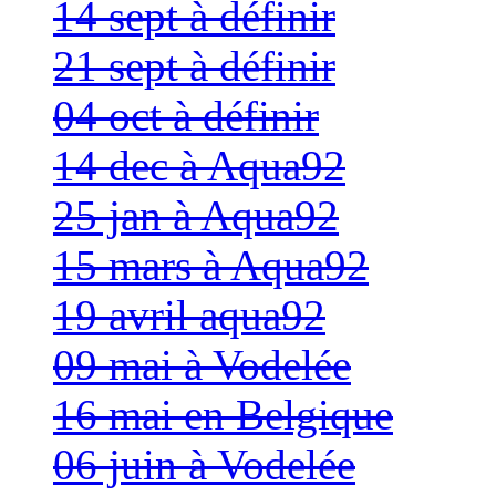
14 sept à définir
21 sept à définir
04 oct à définir
14 dec à Aqua92
25 jan à Aqua92
15 mars à Aqua92
19 avril aqua92
09 mai à Vodelée
16 mai en Belgique
06 juin à Vodelée