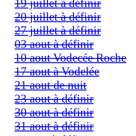
19 juillet à définir
20 juillet à définir
27 juillet à définir
03 aout à définir
10 aout Vodecée Roche
17 aout à Vodelée
21 aout de nuit
23 aout à définir
30 aout à définir
31 aout à définir