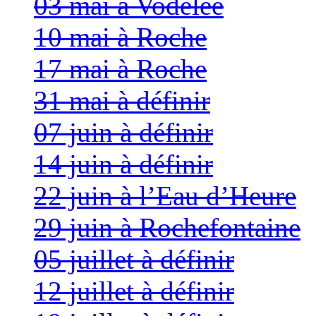
03 mai à Vodelée
10 mai à Roche
17 mai à Roche
31 mai à définir
07 juin à définir
14 juin à définir
22 juin à l’Eau d’Heure
29 juin à Rochefontaine
05 juillet à définir
12 juillet à définir