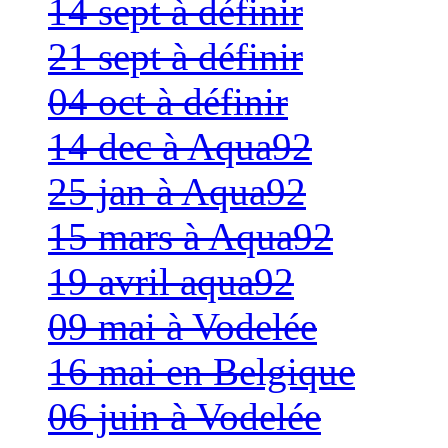
14 sept à définir
21 sept à définir
04 oct à définir
14 dec à Aqua92
25 jan à Aqua92
15 mars à Aqua92
19 avril aqua92
09 mai à Vodelée
16 mai en Belgique
06 juin à Vodelée