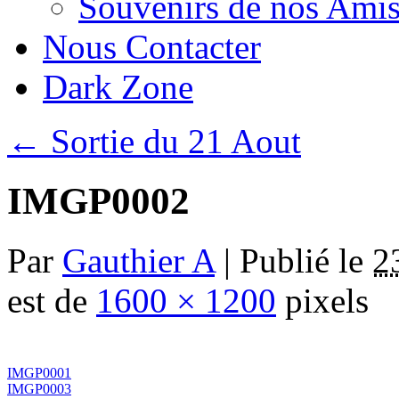
Souvenirs de nos Amis
Nous Contacter
Dark Zone
←
Sortie du 21 Aout
IMGP0002
Par
Gauthier A
|
Publié le
2
est de
1600 × 1200
pixels
IMGP0001
IMGP0003