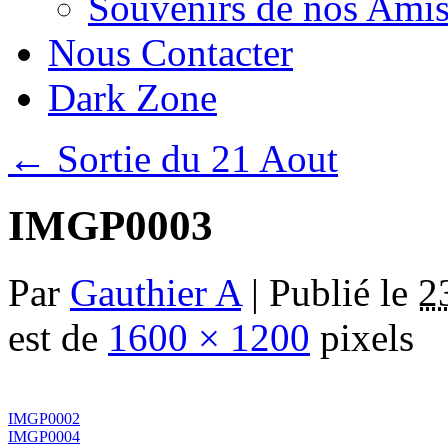
Souvenirs de nos Amis
Nous Contacter
Dark Zone
←
Sortie du 21 Aout
IMGP0003
Par
Gauthier A
|
Publié le
2
est de
1600 × 1200
pixels
IMGP0002
IMGP0004